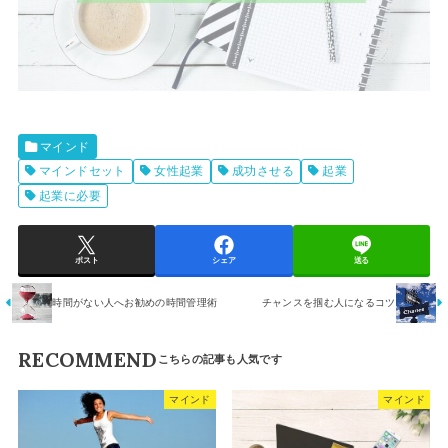
マインド
マインドセット
女性起業
成功させる
起業
起業に必要
ポスト
シェア
送る
時間がない人へお勧めの時間管理術
チャンスを掴む人になるコツ
RECOMMEND
マインド
マインド