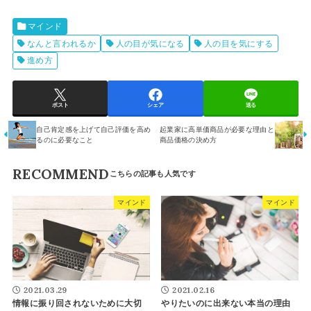
マインド
なんと言われるか
人の目が気になる
人の目を気にする
進め方
ポスト
シェア
送る
自己肯定感を上げて自己評価を高め
起業家に高単価商品が必要な理由と
るのに必要なこと
商品価格の決め方
RECOMMEND
マインド
マインド
2021.03.29
2021.02.16
情報に振り回されないために大切
やりたいのに出来ない本当の理由