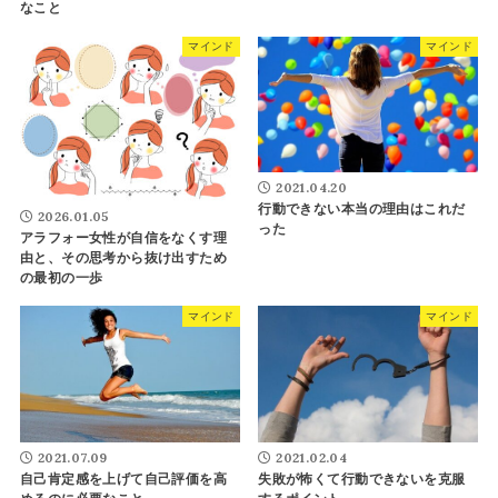
なこと
マインド
マインド
2021.04.20
行動できない本当の理由はこれだ
2026.01.05
った
アラフォー女性が自信をなくす理
由と、その思考から抜け出すため
の最初の一歩
マインド
マインド
2021.07.09
2021.02.04
自己肯定感を上げて自己評価を高
失敗が怖くて行動できないを克服