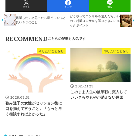
ポスト
シェア
送る
どうやってコンサルを選んだらいい
起業したいと思ったら最初にやると
の？起業コンサルを選ぶときのチェ
良い３つのこと
ックポイント
RECOMMEND
やりたいこと探し
やりたいこと探し
2025.11.23
このまま人生の後半戦に突入して
2026.03.31
いい？もやもやが消えない原因
強み迷子の女性がセッション後に
口を揃えて言うこと。「もっと早
く相談すればよかった」