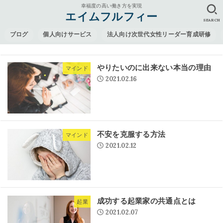
幸福度の高い働き方を実現
エイムフルフィー
SEARCH
ブログ
個人向けサービス
法人向け次世代女性リーダー育成研修
やりたいのに出来ない本当の理由
マインド
2021.02.16
不安を克服する方法
マインド
2021.02.12
成功する起業家の共通点とは
起業
2021.02.07